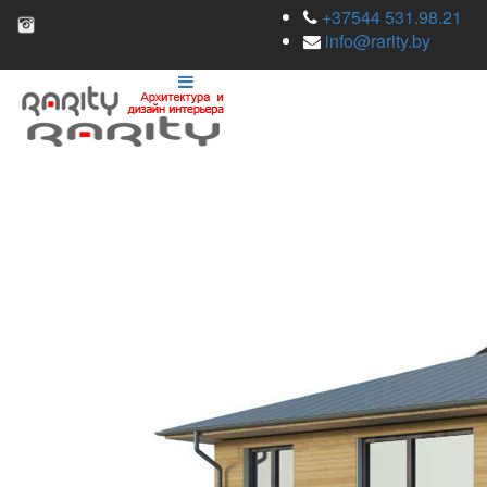
+37544 531.98.21
info@rarity.by